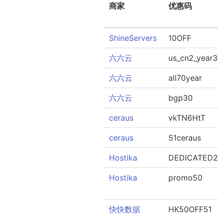
商家
优惠码
ShineServers
10OFF
六六云
us_cn2_year3
六六云
all70year
六六云
bgp30
ceraus
vkTN6HtT
ceraus
51ceraus
Hostika
DEDICATED2
Hostika
promo50
快快数据
HK50OFF51