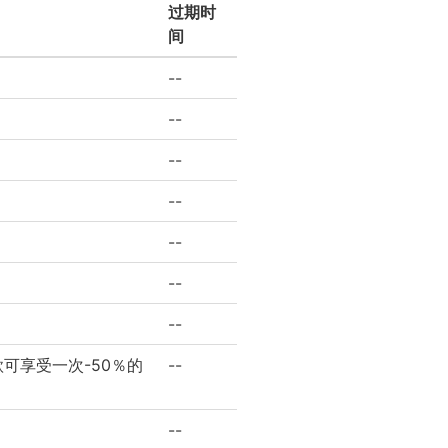
过期时
间
--
--
--
--
--
--
--
可享受一次-50％的
--
--