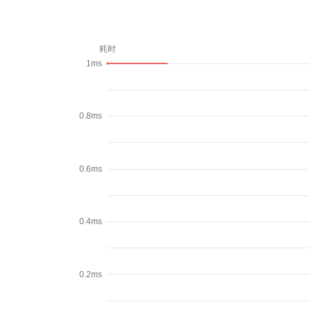
耗时
1ms
0.8ms
0.6ms
0.4ms
0.2ms