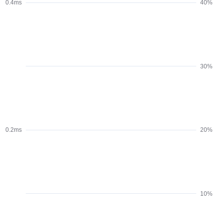
0.4ms
40%
30%
0.2ms
20%
10%