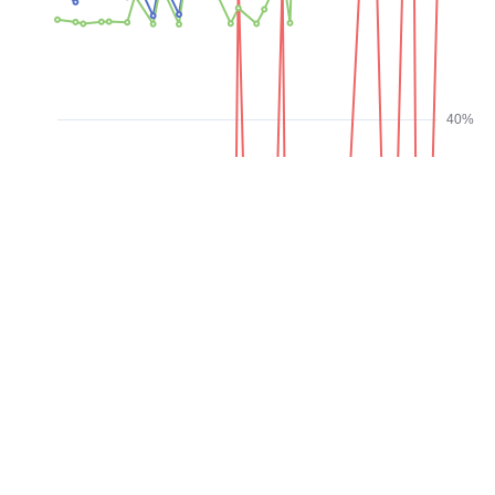
40%
100ms
30%
20%
50ms