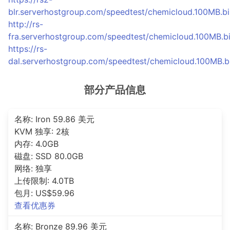
blr.serverhostgroup.com/speedtest/chemicloud.100MB.bi
http://rs-
fra.serverhostgroup.com/speedtest/chemicloud.100MB.b
https://rs-
dal.serverhostgroup.com/speedtest/chemicloud.100MB.b
部分产品信息
名称: Iron 59.86 美元
KVM 独享: 2核
内存: 4.0GB
磁盘: SSD 80.0GB
网络: 独享
上传限制: 4.0TB
包月: US$59.96
查看优惠券
名称: Bronze 89.96 美元